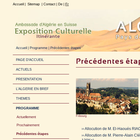
Accueil
|
Sitemap
|
Contact
|
De
|
Fr
Accueil
| Programme | Précédentes étapes
PAGE D'ACCUEIL
ACTUELS
PRESENTATION
L'ALGERIE EN BREF
THEMES
PROGRAMME
Fribourg
Actuellement
Prochainement
›› Allocution de M. El-Haoués RI
Précédentes étapes
›› Allocution de M. Pierre-Alain Cl