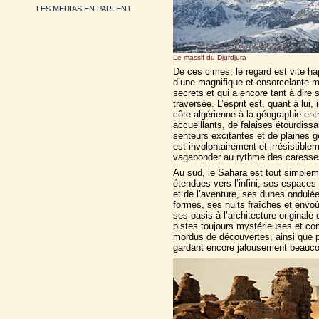
LES MEDIAS EN PARLENT
Le massif du Djurdjura
De ces cimes, le regard est vite ha
d’une magnifique et ensorcelante me
secrets et qui a encore tant à dire
traversée. L’esprit est, quant à lui
côte algérienne à la géographie ent
accueillants, de falaises étourdiss
senteurs excitantes et de plaines g
est involontairement et irrésistible
vagabonder au rythme des caresses 
Au sud, le Sahara est tout simplem
étendues vers l’infini, ses espaces
et de l’aventure, ses dunes ondulé
formes, ses nuits fraîches et envo
ses oasis à l’architecture originale 
pistes toujours mystérieuses et com
mordus de découvertes, ainsi que pa
gardant encore jalousement beauco