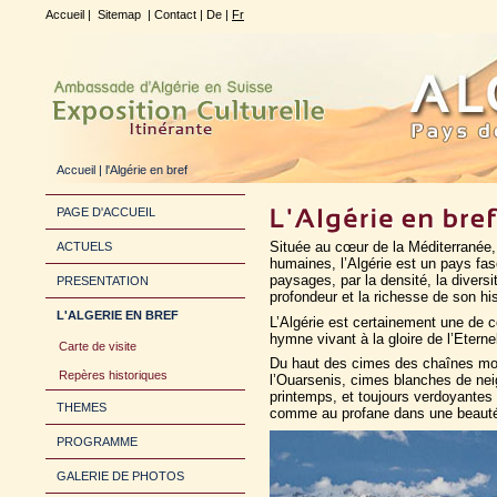
Accueil
|
Sitemap
|
Contact
|
De
|
Fr
Accueil
| l'Algérie en bref
PAGE D'ACCUEIL
Située au cœur de la Méditerranée, 
ACTUELS
humaines, l’Algérie est un pays fasc
paysages, par la densité, la diversit
PRESENTATION
profondeur et la richesse de son his
L'ALGERIE EN BREF
L’Algérie est certainement une de c
hymne vivant à la gloire de l’Eterne
Carte de visite
Du haut des cimes des chaînes mo
Repères historiques
l’Ouarsenis, cimes blanches de neig
printemps, et toujours verdoyantes e
THEMES
comme au profane dans une beauté 
PROGRAMME
GALERIE DE PHOTOS