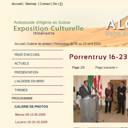
Accueil
|
Sitemap
|
Contact
|
De
|
Fr
Accueil
|
Galerie de photos
| Porrentruy du 16 au 23 avril 2010
PAGE D'ACCUEIL
ACTUELS
Page 1/5
Page suivante »
PRESENTATION
L'ALGERIE EN BREF
THEMES
PROGRAMME
GALERIE DE PHOTOS
Bienne 08-13.06.2009
Locarno 16-24.10.2009