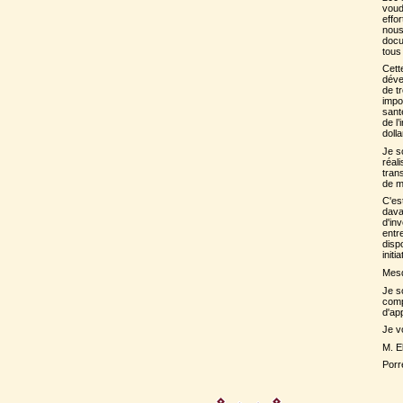
voud
effo
nous
docu
tous 
Cett
déve
de t
impo
sant
de l
dolla
Je s
réal
tran
de m
C'es
dava
d'in
entr
disp
initi
Mes
Je s
comp
d'app
Je v
M. E
Porr