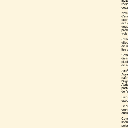
invi
réci
cette
Notr
d’en
expr
actu
vous
préd
trois
Cett
ville
de lu
lieu
Cette
dist
plus
de s
Situ
Agra
naît
l’Al
Abde
part
de fa
Bien
expo
Le p
que 
cult
Cett
litté
puis