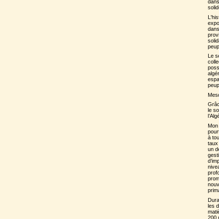
dans
soli
L'hi
expo
dans
prov
soli
peup
Le s
coll
poss
algé
espa
peup
Mesd
Grâc
le s
l’Alg
Mon 
pourt
à to
taux
un d
gest
d’im
nive
profo
prom
nouv
prim
Dura
les 
mati
200 m