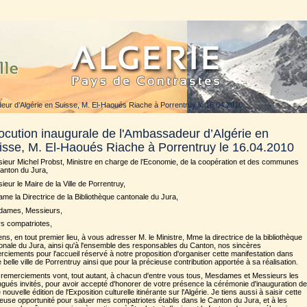
deur d’Algérie en Suisse, M. El-Haoués Riache à Porrentruy le 16.04.2010
locution inaugurale de l'Ambassadeur d’Algérie en
isse, M. El-Haoués Riache à Porrentruy le 16.04.2010
ieur Michel Probst, Ministre en charge de l’Economie, de la coopération et des communes
anton du Jura,
ieur le Maire de la Ville de Porrentruy,
me la Directrice de la Bibliothèque cantonale du Jura,
ames, Messieurs,
s compatriotes,
iens, en tout premier lieu, à vous adresser M. le Ministre, Mme la directrice de la bibliothèque
onale du Jura, ainsi qu'à l'ensemble des responsables du Canton, nos sincères
rciements pour l'accueil réservé à notre proposition d'organiser cette manifestation dans
e belle ville de Porrentruy ainsi que pour la précieuse contribution apportée à sa réalisation.
remerciements vont, tout autant, à chacun d'entre vous tous, Mesdames et Messieurs les
ingués invités, pour avoir accepté d'honorer de votre présence la cérémonie d'inauguration de
 nouvelle édition de l'Exposition culturelle itinérante sur l'Algérie. Je tiens aussi à saisir cette
euse opportunité pour saluer mes compatriotes établis dans le Canton du Jura, et à les