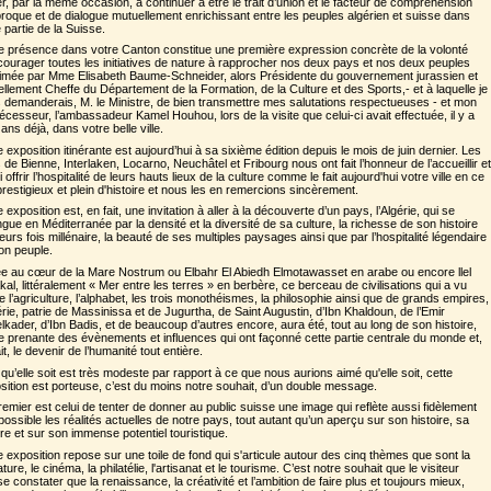
ter, par la même occasion, à continuer à être le trait d’union et le facteur de compréhension
proque et de dialogue mutuellement enrichissant entre les peuples algérien et suisse dans
 partie de la Suisse.
e présence dans votre Canton constitue une première expression concrète de la volonté
courager toutes les initiatives de nature à rapprocher nos deux pays et nos deux peuples
imée par Mme Elisabeth Baume-Schneider, alors Présidente du gouvernement jurassien et
ellement Cheffe du Département de la Formation, de la Culture et des Sports,- et à laquelle je
 demanderais, M. le Ministre, de bien transmettre mes salutations respectueuses - et mon
écesseur, l’ambassadeur Kamel Houhou, lors de la visite que celui-ci avait effectuée, il y a
 ans déjà, dans votre belle ville.
e exposition itinérante est aujourd’hui à sa sixième édition depuis le mois de juin dernier. Les
s de Bienne, Interlaken, Locarno, Neuchâtel et Fribourg nous ont fait l’honneur de l’accueillir et
i offrir l’hospitalité de leurs hauts lieux de la culture comme le fait aujourd'hui votre ville en ce
 prestigieux et plein d'histoire et nous les en remercions sincèrement.
 exposition est, en fait, une invitation à aller à la découverte d’un pays, l’Algérie, qui se
ingue en Méditerranée par la densité et la diversité de sa culture, la richesse de son histoire
ieurs fois millénaire, la beauté de ses multiples paysages ainsi que par l’hospitalité légendaire
on peuple.
ée au cœur de la Mare Nostrum ou Elbahr El Abiedh Elmotawasset en arabe ou encore llel
kal, littéralement « Mer entre les terres » en berbère, ce berceau de civilisations qui a vu
re l’agriculture, l’alphabet, les trois monothéismes, la philosophie ainsi que de grands empires,
gérie, patrie de Massinissa et de Jugurtha, de Saint Augustin, d’Ibn Khaldoun, de l’Emir
lkader, d’Ibn Badis, et de beaucoup d’autres encore, aura été, tout au long de son histoire,
ie prenante des évènements et influences qui ont façonné cette partie centrale du monde et,
it, le devenir de l’humanité tout entière.
 qu’elle soit est très modeste par rapport à ce que nous aurions aimé qu'elle soit, cette
sition est porteuse, c’est du moins notre souhait, d’un double message.
remier est celui de tenter de donner au public suisse une image qui reflète aussi fidèlement
possible les réalités actuelles de notre pays, tout autant qu’un aperçu sur son histoire, sa
ure et sur son immense potentiel touristique.
e exposition repose sur une toile de fond qui s'articule autour des cinq thèmes que sont la
rature, le cinéma, la philatélie, l'artisanat et le tourisme. C’est notre souhait que le visiteur
se constater que la renaissance, la créativité et l’ambition de faire plus et toujours mieux,