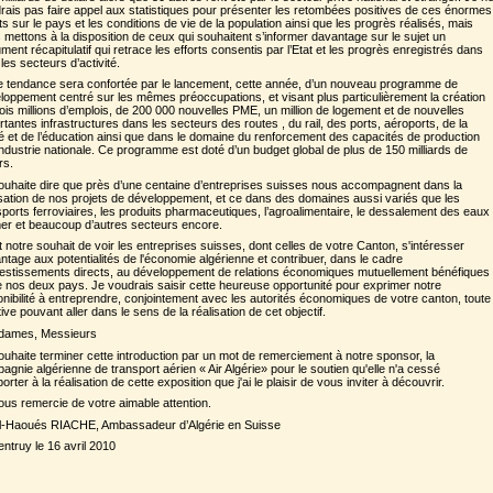
rais pas faire appel aux statistiques pour présenter les retombées positives de ces énormes
rts sur le pays et les conditions de vie de la population ainsi que les progrès réalisés, mais
 mettons à la disposition de ceux qui souhaitent s’informer davantage sur le sujet un
ment récapitulatif qui retrace les efforts consentis par l’Etat et les progrès enregistrés dans
les secteurs d’activité.
e tendance sera confortée par le lancement, cette année, d’un nouveau programme de
loppement centré sur les mêmes préoccupations, et visant plus particulièrement la création
rois millions d’emplois, de 200 000 nouvelles PME, un million de logement et de nouvelles
rtantes infrastructures dans les secteurs des routes , du rail, des ports, aéroports, de la
é et de l’éducation ainsi que dans le domaine du renforcement des capacités de production
’industrie nationale. Ce programme est doté d’un budget global de plus de 150 milliards de
rs.
ouhaite dire que près d’une centaine d’entreprises suisses nous accompagnent dans la
isation de nos projets de développement, et ce dans des domaines aussi variés que les
sports ferroviaires, les produits pharmaceutiques, l’agroalimentaire, le dessalement des eaux
er et beaucoup d’autres secteurs encore.
t notre souhait de voir les entreprises suisses, dont celles de votre Canton, s'intéresser
ntage aux potentialités de l'économie algérienne et contribuer, dans le cadre
vestissements directs, au développement de relations économiques mutuellement bénéfiques
e nos deux pays. Je voudrais saisir cette heureuse opportunité pour exprimer notre
onibilité à entreprendre, conjointement avec les autorités économiques de votre canton, toute
ative pouvant aller dans le sens de la réalisation de cet objectif.
dames, Messieurs
ouhaite terminer cette introduction par un mot de remerciement à notre sponsor, la
agnie algérienne de transport aérien « Air Algérie» pour le soutien qu'elle n'a cessé
orter à la réalisation de cette exposition que j'ai le plaisir de vous inviter à découvrir.
ous remercie de votre aimable attention.
l-Haoués RIACHE, Ambassadeur d’Algérie en Suisse
entruy le 16 avril 2010