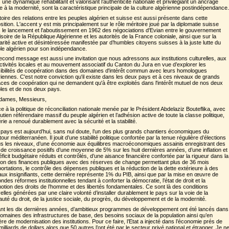
 une dynamique réhabilitant et valorisant l’authenticité nationale et privilégiant un ancrage
de à la modernité, sont la caractéristique principale de la culture algérienne postindépendance.
stoire des relations entre les peuples algérien et suisse est aussi présente dans cette
sition. L'accent y est mis principalement sur le rôle méritoire joué par la diplomatie suisse
 le lancement et l'aboutissement en 1962 des négociations d'Evian entre le gouvernement
isoire de la République Algérienne et les autorités de la France coloniale, ainsi que sur la
darité active et désintéressée manifestée par d’humbles citoyens suisses à la juste lutte du
le algérien pour son indépendance.
econd message est aussi une invitation que nous adressons aux institutions culturelles, aux
ectivités locales et au mouvement associatif du Canton du Jura en vue d’explorer les
ibilités de coopération dans des domaines d'intérêt commun avec leurs homologues
riennes. C'est notre conviction qu'il existe dans les deux pays et à ces niveaux de grands
ces de coopération qui ne demandent qu'à être exploités dans l'intérêt mutuel de nos deux
les et de nos deux pays.
ames, Messieurs,
e à la politique de réconciliation nationale menée par le Président Abdelaziz Bouteflika, avec
outien référendaire massif du peuple algérien et l’adhésion active de toute la classe politique,
érie a renoué durablement avec la sécurité et la stabilité.
pays est aujourd’hui, sans nul doute, l’un des plus grands chantiers économiques du
our méditerranéen. Il jouit d’une stabilité politique confortée par la tenue régulière d’élections
us les niveaux, d’une économie aux équilibres macroéconomiques assainis enregistrant des
 de croissance positifs d’une moyenne de 5% sur les huit dernières années, d’une inflation et
éficit budgétaire réduits et contrôlés, d’une aisance financière confortée par la rigueur dans la
ion des finances publiques avec des réserves de change permettant plus de 36 mois
portations, le contrôle des dépenses publiques et la réduction de la dette extérieure à des
aux insignifiants, cette dernière représente 1% du PIB, ainsi que par la mise en œuvre de
ndes réformes institutionnelles tendant à conforter la démocratie, l’état de droit et la
otion des droits de l’homme et des libertés fondamentales. Ce sont là des conditions
elles générées par une claire volonté d’installer durablement le pays sur la voie de la
auté du droit, de la justice sociale, du progrès, du développement et de la modernité.
nt les dix dernières années, d’ambitieux programmes de développement ont été lancés dans
domaines des infrastructures de base, des besoins sociaux de la population ainsi qu’en
ère de modernisation des institutions. Pour ce faire, l’Etat a injecté dans l’économie prés de
illiards de dollars alors que 50 autres l’ont été par le secteur privé national et étranger. Je n