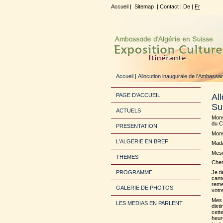
Accueil
|
Sitemap
|
Contact
|
De
|
Fr
Accueil
| Allocution inaugurale de l'Ambassa
PAGE D'ACCUEIL
Al
Su
ACTUELS
Mons
du C
PRESENTATION
Mons
L'ALGERIE EN BREF
Mada
Mesd
THEMES
Cher
PROGRAMME
Je t
cant
reme
GALERIE DE PHOTOS
votr
Mes 
LES MEDIAS EN PARLENT
dist
cette
heur