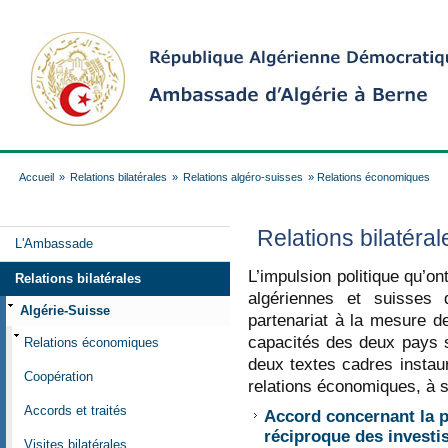
Accueil
»
Relations bilatérales
»
Relations algéro-suisses
» Relations économiques
Relations bilatér
L'Ambassade
L’impulsion politique qu’on
Relations bilatérales
algériennes et suisses
Algérie-Suisse
partenariat à la mesure de
capacités des deux pays s
Relations économiques
deux textes cadres instau
Coopération
relations économiques, à s
Accords et traités
Accord concernant la p
réciproque des investi
Visites bilatérales