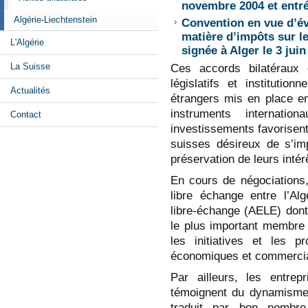
novembre 2004 et entré
Algérie-Liechtenstein
Convention en vue d’év
matière d’impôts sur le
L'Algérie
signée à Alger le 3 juin
La Suisse
Ces accords bilatéraux c
législatifs et institutio
Actualités
étrangers mis en place en
instruments internatio
Contact
investissements favorisen
suisses désireux de s’imp
préservation de leurs intér
En cours de négociations,
libre échange entre l’Alg
libre-échange (AELE) dont
le plus important membre 
les initiatives et les p
économiques et commercia
Par ailleurs, les entrep
témoignent du dynamisme
traduit par bon nombre 