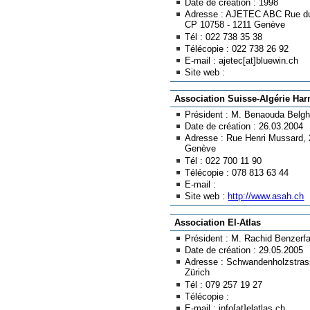
Date de création : 1998
Adresse : AJETEC ABC Rue d
CP 10758 - 1211 Genève
Tél : 022 738 35 38
Télécopie : 022 738 26 92
E-mail : ajetec[at]bluewin.ch
Site web :
Association Suisse-Algérie Ha
Président : M. Benaouda Belgh
Date de création : 26.03.2004
Adresse : Rue Henri Mussard, 
Genève
Tél : 022 700 11 90
Télécopie : 078 813 63 44
E-mail :
Site web :
http://www.asah.ch
Association El-Atlas
Président : M. Rachid Benzerf
Date de création : 29.05.2005
Adresse : Schwandenholzstras
Zürich
Tél : 079 257 19 27
Télécopie :
E-mail : info[at]elatlas.ch