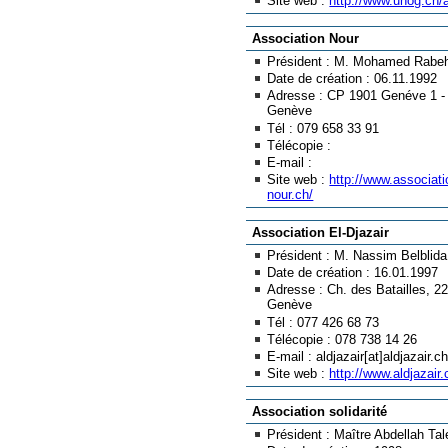
Site web :
http://www.unog.ch/a
Association Nour
Président : M. Mohamed Rabeh
Date de création : 06.11.1992
Adresse : CP 1901 Genéve 1 -
Genève
Tél : 079 658 33 91
Télécopie :
E-mail :
Site web :
http://www.associati
nour.ch/
Association El-Djazair
Président : M. Nassim Belblida
Date de création : 16.01.1997
Adresse : Ch. des Batailles, 2
Genève
Tél : 077 426 68 73
Télécopie : 078 738 14 26
E-mail : aldjazair[at]aldjazair.c
Site web :
http://www.aldjazair
Association solidarité
Président : Maître Abdellah Tal