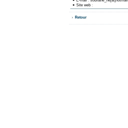
E-mail : soufiane_ne[at]hotmai
Site web :
Retour