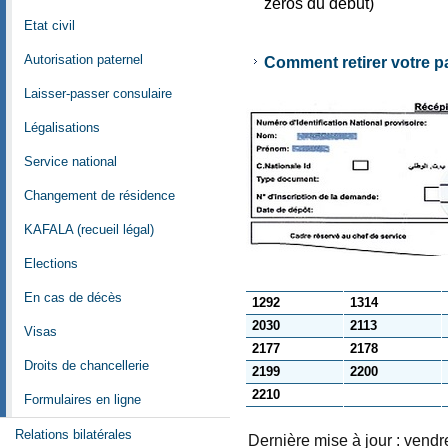
zéros du début)
Etat civil
Autorisation paternel
Comment retirer votre p
Laisser-passer consulaire
Légalisations
Service national
Changement de résidence
KAFALA (recueil légal)
Elections
En cas de décès
1292
1314
2030
2113
Visas
2177
2178
Droits de chancellerie
2199
2200
2210
Formulaires en ligne
Relations bilatérales
Dernière mise à jour : vend